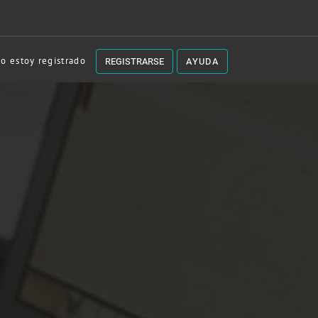
o estoy registrado
registrarse
ayuda